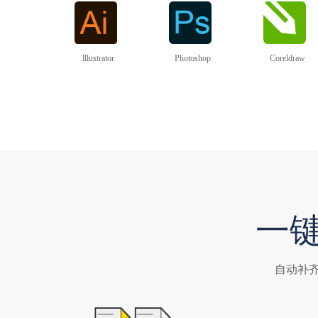
lllustrator
Photoshop
Coreldraw
一
自动补齐