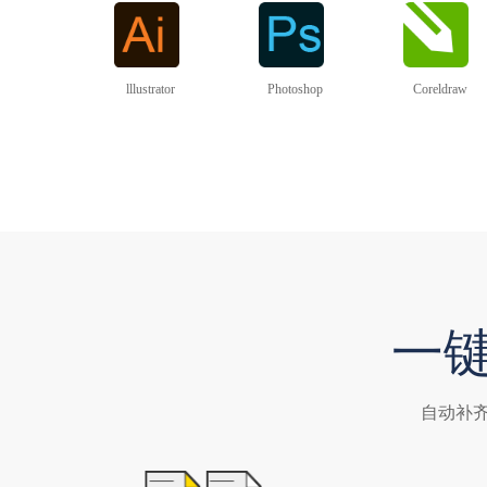
lllustrator
Photoshop
Coreldraw
一
自动补齐