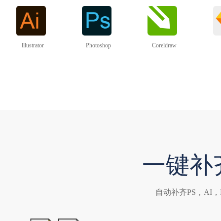
lllustrator
Photoshop
Coreldraw
一键补
自动补齐PS，AI，