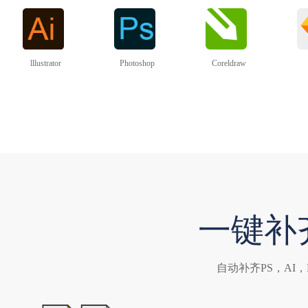
lllustrator
Photoshop
Coreldraw
一键补
自动补齐PS，AI，