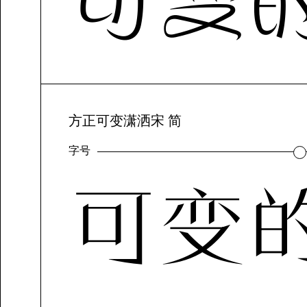
可变
方正可变潇洒宋 简
字号
可变