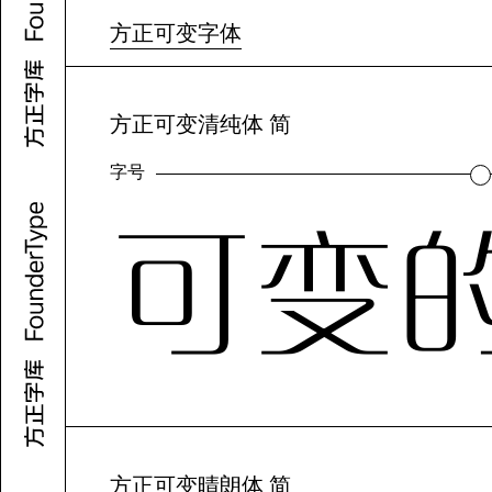
方正可变字体
方正可变清纯体 简
字号
可变
方正可变晴朗体 简