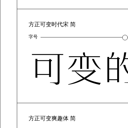
方正可变时代宋 简
字号
可变
方正可变爽趣体 简