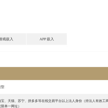
游戏嵌入
APP 嵌入
类型
淘宝、天猫、苏宁、拼多多等在线交易平台以上法人身份（持法人有效工
仅限单一网址）