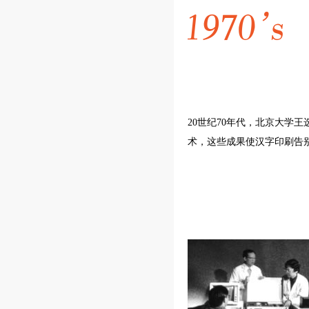
20世纪70年代，北京大学
术，这些成果使汉字印刷告别