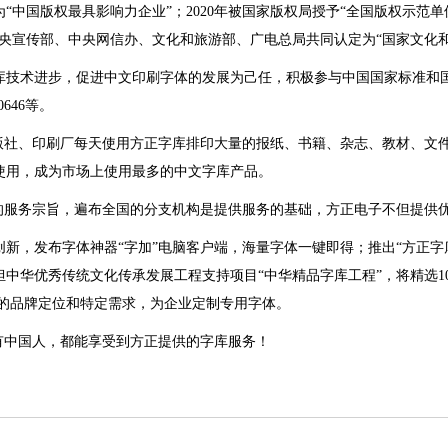
“中国版权最具影响力企业”；2020年被国家版权局授予“全国版权示范单
中央宣传部、中央网信办、文化和旅游部、广电总局共同认定为“国家文化和
库技术进步，促进中文印刷字体的发展为己任，积极参与中国国家标准和国
10646等。
出版社、印刷厂每天使用方正字库排印大量的报纸、书籍、杂志、教材、文
使用，成为市场上使用最多的中文字库产品。
子的服务宗旨，遍布全国的分支机构是提供服务的基础，方正电子不但提供
创新，发布字体神器“字加”电脑客户端，海量字体一键即得；推出“方正字
中华优秀传统文化传承发展工程支持项目“中华精品字库工程”，将精选1
业的品牌定位和特定需求，为企业定制专用字体。
有中国人，都能享受到方正提供的字库服务！