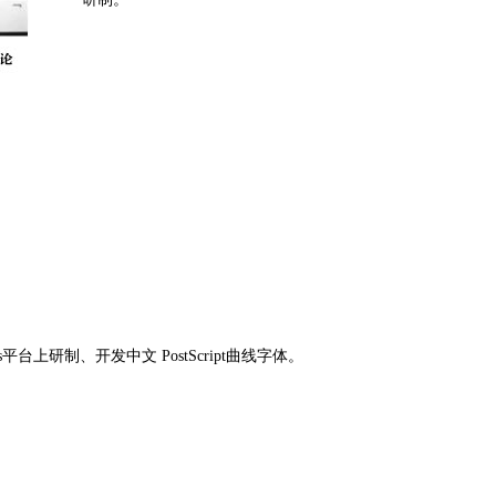
s平台上研制、开发中文 PostScript曲线字体。