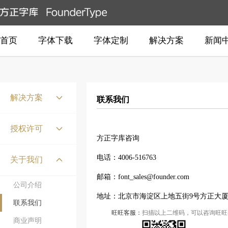
首页
字体下载
字体定制
解决方案
新闻
解决方案
联系我们
国家标准点阵
授权许可
方正字库咨询
嵌入式系统
产权保护
电话：4006-516763
报纸
关于我们
获得授权
书刊
邮箱：font_sales@founder.com
公司介绍
授权认证
生僻字
地址：北京市海淀区上地五街9号方正大厦5
联系我们
品牌客户
古籍出版
旺旺客服：
扫描以上二维码，可以咨询旺旺
商业声明