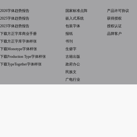
2026字体趋势报告
国家标准点阵
产品许可协议
2025字体趋势报告
嵌入式系统
获得授权
2023字体趋势报告
包装字体
授权认证
下载方正字库商业手册
报纸
品牌客户
下载方正字库字体样张
书刊
下载Monotype字体样张
生僻字
下载Production Type字体样张
古籍出版
下载TypeTogether字体样张
政府办公
民族文
广电行业