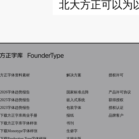
北大方正可以为
方正字体资料素材
解决方案
授权许可
2026字体趋势报告
国家标准点阵
产品许可协议
2025字体趋势报告
嵌入式系统
获得授权
2023字体趋势报告
包装字体
授权认证
下载方正字库商业手册
报纸
品牌客户
下载方正字库字体样张
书刊
下载Monotype字体样张
生僻字
下载Production Type字体样张
古籍出版