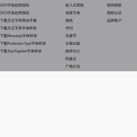
2025字体趋势报告
嵌入式系统
获得授权
2023字体趋势报告
包装字体
授权认证
下载方正字库商业手册
报纸
品牌客户
下载方正字库字体样张
书刊
下载Monotype字体样张
生僻字
下载Production Type字体样张
古籍出版
下载TypeTogether字体样张
政府办公
民族文
广电行业