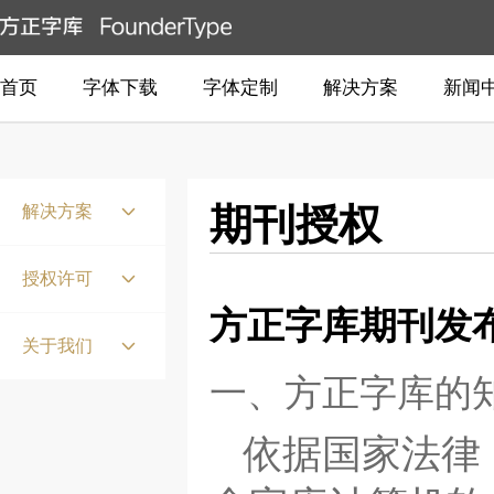
首页
字体下载
字体定制
解决方案
新闻
解决方案
期刊授权
国家标准点阵
授权许可
嵌入式系统
方正字库期刊发
产权保护
报纸
关于我们
获得授权
一、方正字库的
书刊
公司介绍
授权认证
生僻字
联系我们
依据国家法律
品牌客户
古籍出版
商业声明