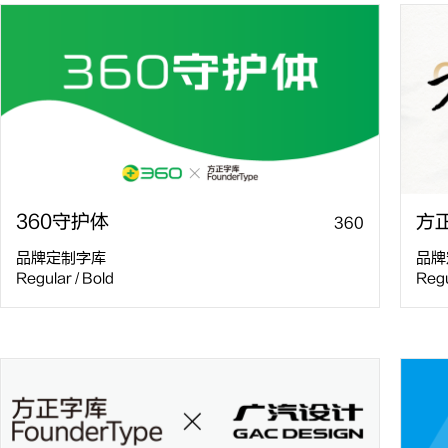
360守护体
方
360
品牌定制字库
品
Regular / Bold
Regu