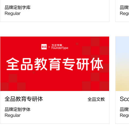
品牌定制字库
品牌
Regular
Reg
全品教育专研体
Sc
全品文教
品牌定制字体
品牌
Regular
Regu