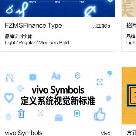
FZMSFinance Type
招
民生银行
品牌定制字体
品牌
Light / Regular / Medium / Bold
Ligh
vivo Symbols
方
vivo