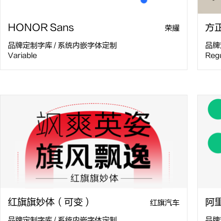
HONOR Sans
方
荣耀
品牌定制字库 / 系统内嵌字体定制
品牌
Variable
Regu
红旗旗妙体（可变）
阿
红旗汽车
品牌定制字库 / 系统内嵌字体定制
品牌