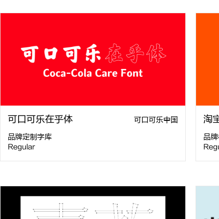
可口可乐在乎体
淘
可口可乐中国
品牌定制字库
品牌
Regular
Regu