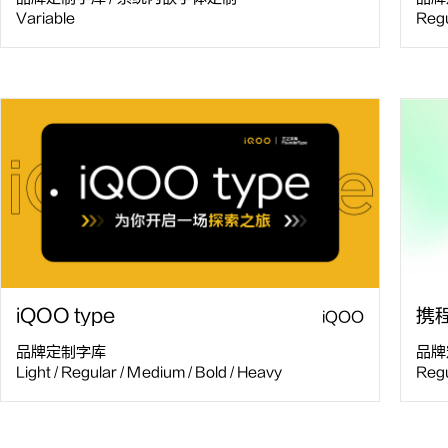
Variable
Regu
iQOO type
携
iQOO
品牌定制字库
品牌
Light / Regular / Medium / Bold / Heavy
Regu