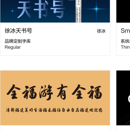
徐冰天书号
Sma
徐冰
品牌定制字库
系统
Regular
Thin