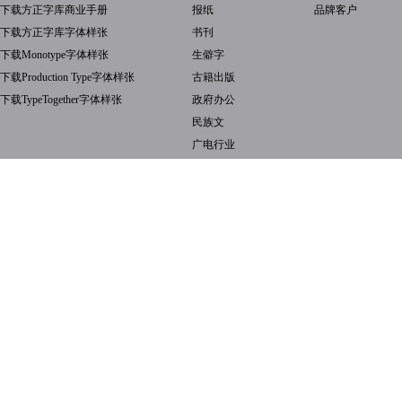
下载方正字库商业手册
报纸
品牌客户
下载方正字库字体样张
书刊
下载Monotype字体样张
生僻字
下载Production Type字体样张
古籍出版
下载TypeTogether字体样张
政府办公
民族文
广电行业