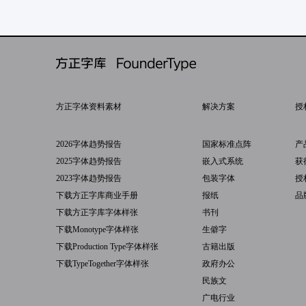
方正字体资料素材
解决方案
授
2026字体趋势报告
国家标准点阵
产
2025字体趋势报告
嵌入式系统
获
2023字体趋势报告
包装字体
授
下载方正字库商业手册
报纸
品
下载方正字库字体样张
书刊
下载Monotype字体样张
生僻字
下载Production Type字体样张
古籍出版
下载TypeTogether字体样张
政府办公
民族文
广电行业