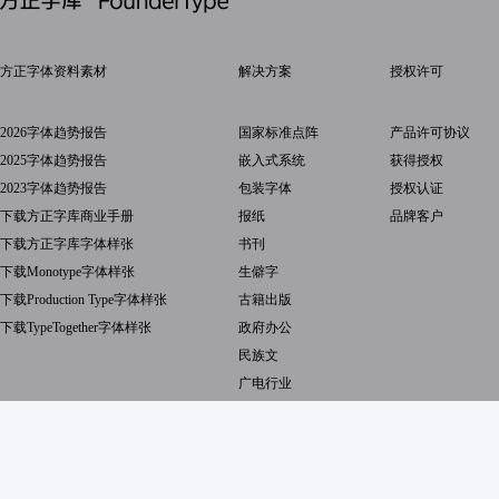
方正字体资料素材
解决方案
授权许可
2026字体趋势报告
国家标准点阵
产品许可协议
2025字体趋势报告
嵌入式系统
获得授权
2023字体趋势报告
包装字体
授权认证
下载方正字库商业手册
报纸
品牌客户
下载方正字库字体样张
书刊
下载Monotype字体样张
生僻字
下载Production Type字体样张
古籍出版
下载TypeTogether字体样张
政府办公
民族文
广电行业