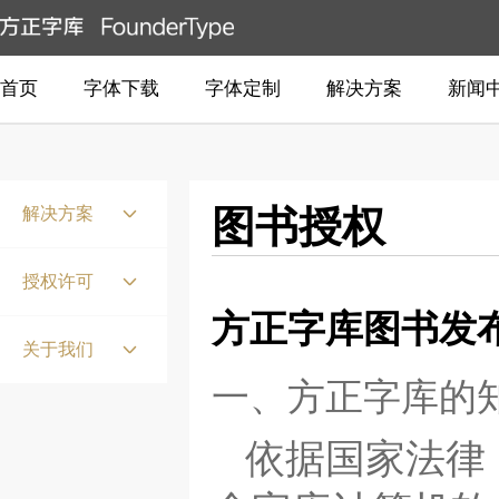
首页
字体下载
字体定制
解决方案
新闻
解决方案
图书授权
国家标准点阵
授权许可
嵌入式系统
方正字库图书发
产权保护
报纸
关于我们
获得授权
一、方正字库的
书刊
公司介绍
授权认证
生僻字
联系我们
依据国家法律
品牌客户
古籍出版
商业声明