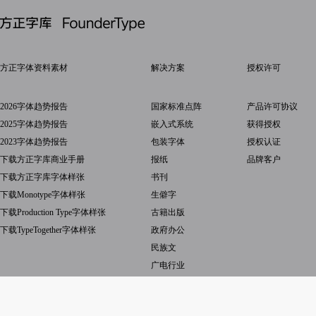
方正字体资料素材
解决方案
授权许可
2026字体趋势报告
国家标准点阵
产品许可协议
2025字体趋势报告
嵌入式系统
获得授权
2023字体趋势报告
包装字体
授权认证
下载方正字库商业手册
报纸
品牌客户
下载方正字库字体样张
书刊
下载Monotype字体样张
生僻字
下载Production Type字体样张
古籍出版
下载TypeTogether字体样张
政府办公
民族文
广电行业