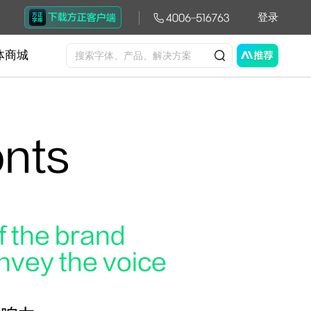
登录
体商城
nts
f the brand
vey the voice