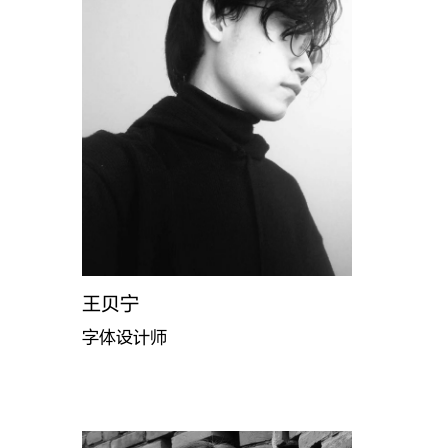
王贝宁
字体设计师