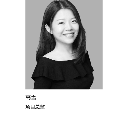
高雪
项目总监