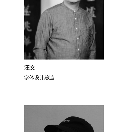
汪文
字体设计总监