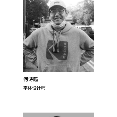
何诗旸
字体设计师