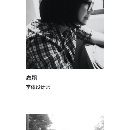
夏颖
字体设计师