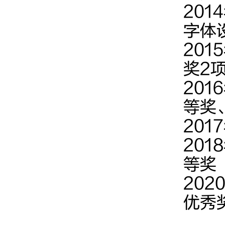
20
字体
20
奖2
20
等奖
20
20
等奖
20
优秀