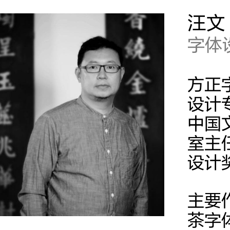
汪文
字体
方正
设计
中国
室主
设计
主要
茶字