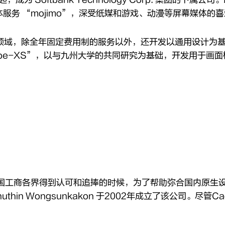
服务 “mojimo”，深受纸媒和游戏、动漫等屏幕媒体的
域，除全年固定费用制的服务以外，还开发以通用设计为基础
S”“Type-XS”，以与九州大学的共同研究为基础，开发用于
始在泰国工商各界得到认可和追捧的时候，为了帮助弥合国内原
tha和Anuthin Wongsunkakon 于2002年成立了该公司