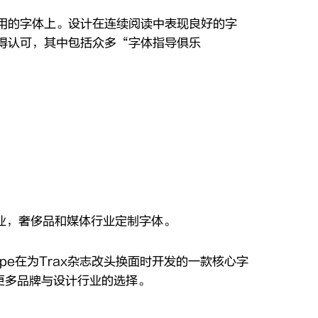
本所用的字体上。设计在连续阅读中表现良好的字
中获得认可，其中包括众多“字体指导俱乐
为工业，奢侈品和媒体行业定制字体。
n Type在为Trax杂志改头换面时开发的一款核心字
为更多品牌与设计行业的选择。