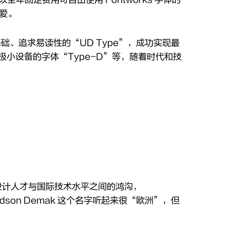
喜爱。
、追求易读性的“UD Type”，成功实现最
画面极小设备的字体“Type-D”等，随着时代和技
生设计人才与国际技术水平之间的鸿沟，
。尽管Cadson Demak 这个名字听起来很“欧洲”，但