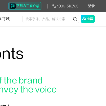
登录
体商城
nts
f the brand
vey the voice