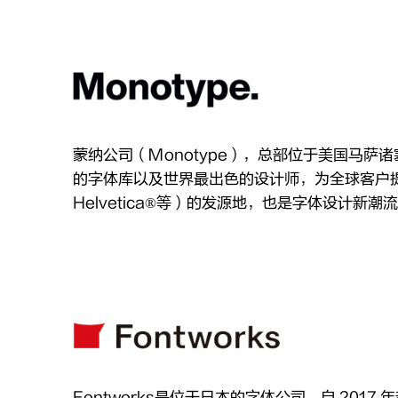
蒙纳公司（Monotype），总部位于美国马萨
的字体库以及世界最出色的设计师，为全球客户
Helvetica®等）的发源地，也是字体设计新潮
Fontworks是位于日本的字体公司。自 2017 年起