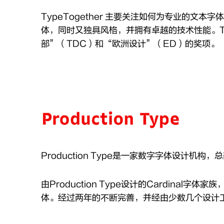
TypeTogether 主要关注如何为专业的
体，同时又独具风格，并拥有卓越的技术性能。Ty
部”（TDC）和“欧洲设计”（ED）的奖项。
Production Type是一家数字字体设
由Production Type设计的Cardinal
体。经过两年的不断完善，并经由少数几个设计工