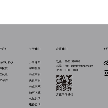
权许可
关于我们
联系我们
关
电话：4006-516763
品许可协议
公司介绍
邮箱：font_sales@founder.com
得授权
字加社区
时间：9:00 ~ 18:00
权认证
商业声明
牌客户
免责声明
商业模式
品牌入驻
方正字库微信
意见反馈
服务咨询