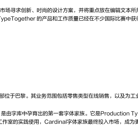
文本字体市场寻求创新、时尚的设计方案，并将重点放在编辑文
peTogether 的产品和工作质量已经在不少国际比赛
计机构，总部位于巴黎。其业务范围包括零售类型在线销售，以及
字体家族，是由字库中孕育出的第一套字体家族。它是Productio
作室的实践使用，Cardinal字体家族最终投入市场，成