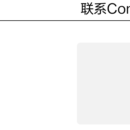
联系Con