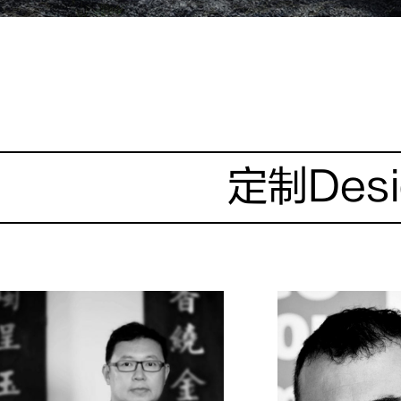
定制Des