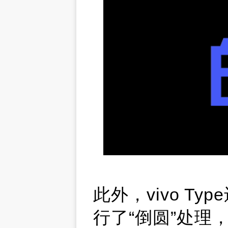
此外，vivo T
行了“倒圆”处理