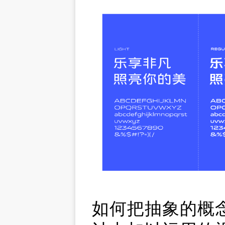
如何把抽象的概