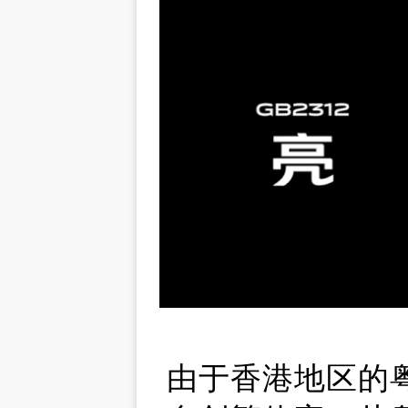
由于香港地区的