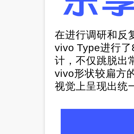
在进行调研和反
vivo Type进
计，不仅跳脱出
vivo形状较扁方
视觉上呈现出统