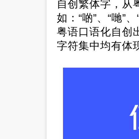
自创繁体字，从
如：“啲”、“哋”
粤语口语化自创出
字符集中均有体