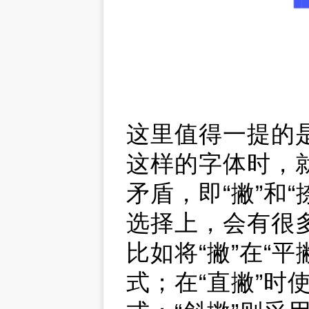
这里值得一提的
这样的字体时，
矛盾，即“撇”和
选择上，会有很
比如将“撇”在“
式；在“直撇”时