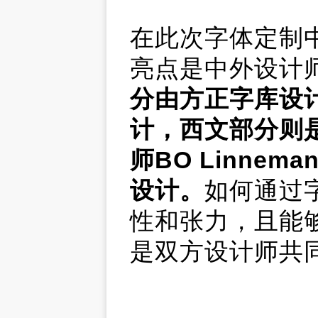
在此次字体定制中，
亮点是中外设计
分由方正字库设
计，西文部分则
师BO Linnem
设计。
如何通过字
性和张力，且能
是双方设计师共