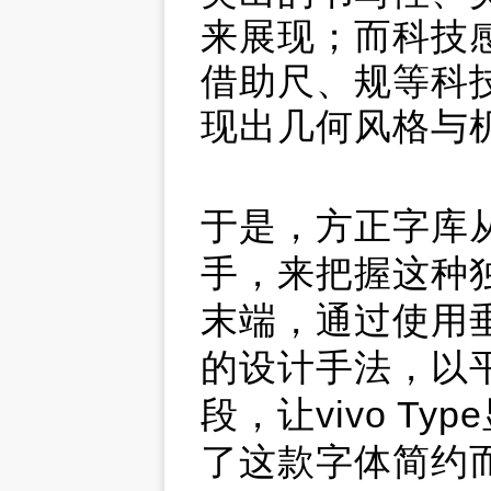
来展现；而科技
借助尺、规等科
现出几何风格与
于是，方正字库
手，来把握这种
末端，通过使用
的设计手法，以
段，让vivo T
了这款字体简约