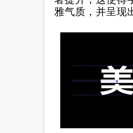
雅气质，并呈现