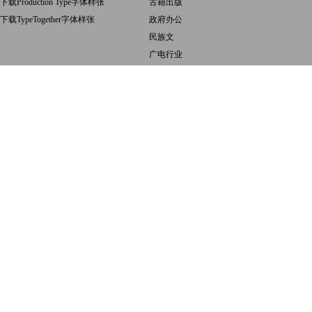
下载Production Type字体样张
古籍出版
下载TypeTogether字体样张
政府办公
民族文
广电行业