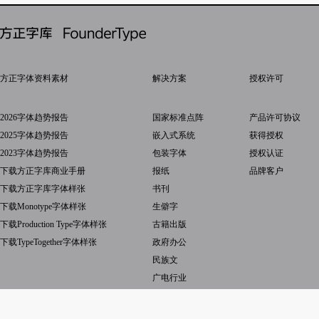
方正字体资料素材
解决方案
授权许可
2026字体趋势报告
国家标准点阵
产品许可协议
2025字体趋势报告
嵌入式系统
获得授权
2023字体趋势报告
包装字体
授权认证
下载方正字库商业手册
报纸
品牌客户
下载方正字库字体样张
书刊
下载Monotype字体样张
生僻字
下载Production Type字体样张
古籍出版
下载TypeTogether字体样张
政府办公
民族文
广电行业