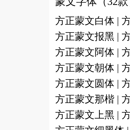
蒙文字体（32款
方正蒙文白体 | 
方正蒙文报黑 | 
方正蒙文阿体 | 
方正蒙文朝体 | 
方正蒙文圆体 | 
方正蒙文那楷 | 
方正蒙文上黑 | 