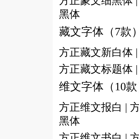
方正蒙文细黑体 |
黑体
藏文字体（7款
方正藏文新白体 |
方正藏文标题体 |
维文字体（10款
方正维文报白 | 
黑体
方正维文书白 | 