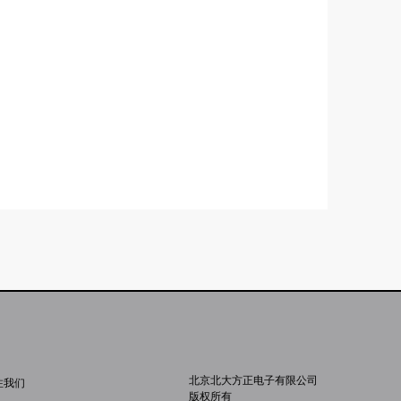
北京北大方正电子有限公司
注我们
版权所有