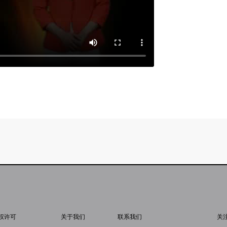
权许可
关于我们
联系我们
关