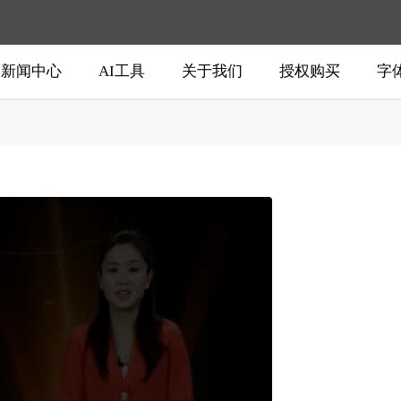
新闻中心
AI工具
关于我们
授权购买
字