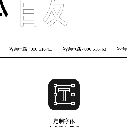
咨询电话 4006-516763
咨询电话 4006-516763
咨询电话 4
定制字体