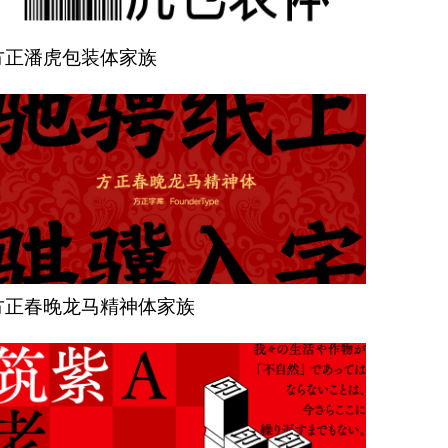
方正潘虎包装体家族
方正春晚龙马精神体家族