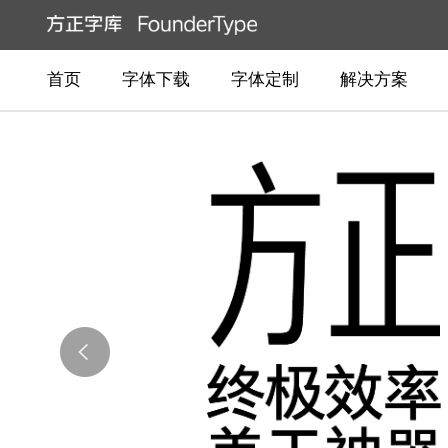
首页
字体下载
字体定制
解决方案