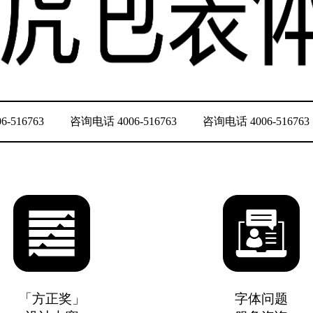
6763
咨询电话 4006-516763
咨询电话 4006-516763
「方正奖」
字体问题