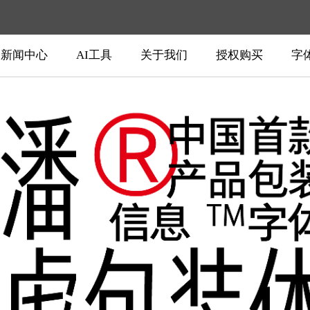
新闻中心
AI工具
关于我们
授权购买
字