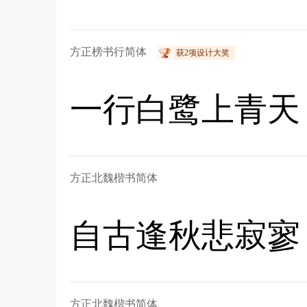
方正榜书行简体
获2项设计大奖
一行白鹭上青天
方正北魏楷书简体
自古逢秋悲寂寥
方正北魏楷书简体