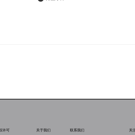
权许可
关于我们
联系我们
关