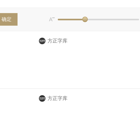
确定
方正字库
方正字库