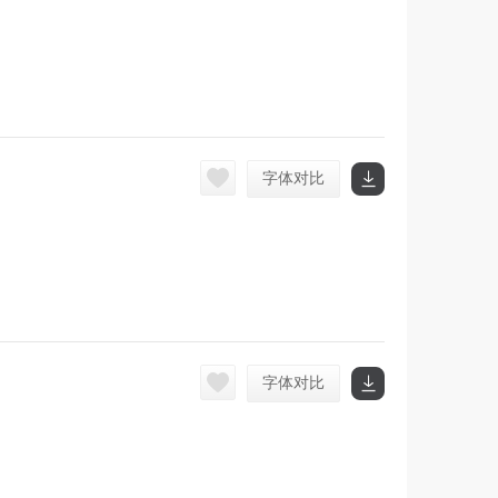
字体对比
字体对比