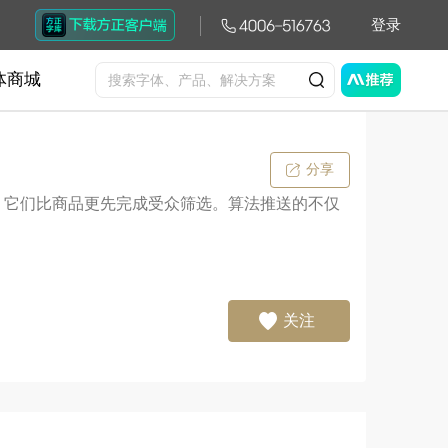
登录
体商城
分享
，它们比商品更先完成受众筛选。算法推送的不仅
关注