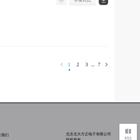
字体对比
.
1
2
3
...
7
北京北大方正电子有限公司
注我们
对比
版权所有