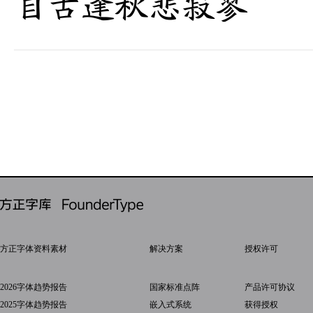
自古逢秋悲寂寥
方正字体资料素材
解决方案
授权许可
2026字体趋势报告
国家标准点阵
产品许可协议
2025字体趋势报告
嵌入式系统
获得授权