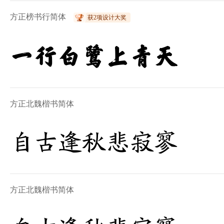
方正榜书行简体
获2项设计大奖
一行白鹭上青天
方正北魏楷书简体
自古逢秋悲寂寥
方正北魏楷书简体