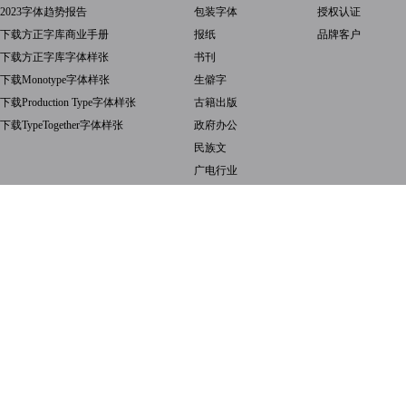
2023字体趋势报告
包装字体
授权认证
下载方正字库商业手册
报纸
品牌客户
下载方正字库字体样张
书刊
下载Monotype字体样张
生僻字
下载Production Type字体样张
古籍出版
下载TypeTogether字体样张
政府办公
民族文
广电行业