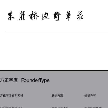
朱雀桥边野草花
方正字体资料素材
解决方案
授权许可