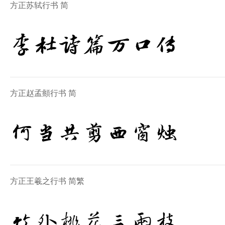
方正苏轼行书 简
李杜诗篇万口传
方正赵孟頫行书 简
何当共剪西窗烛
方正王羲之行书 简繁
竹外桃花三兩枝