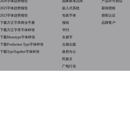
2026字体趋势报告
国家标准点阵
产品许可协议
2025字体趋势报告
嵌入式系统
获得授权
2023字体趋势报告
包装字体
授权认证
下载方正字库商业手册
报纸
品牌客户
下载方正字库字体样张
书刊
下载Monotype字体样张
生僻字
下载Production Type字体样张
古籍出版
下载TypeTogether字体样张
政府办公
民族文
广电行业