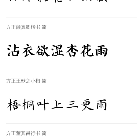
方正颜真卿楷书 简
沾衣欲湿杏花雨
方正王献之小楷 简
梧桐叶上三更雨
方正董其昌行书 简