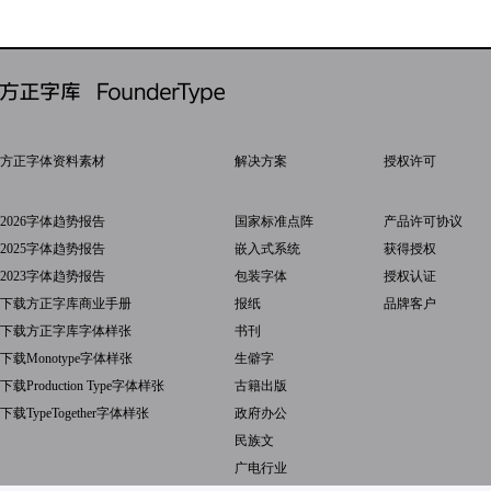
方正字体资料素材
解决方案
授权许可
2026字体趋势报告
国家标准点阵
产品许可协议
2025字体趋势报告
嵌入式系统
获得授权
2023字体趋势报告
包装字体
授权认证
下载方正字库商业手册
报纸
品牌客户
下载方正字库字体样张
书刊
下载Monotype字体样张
生僻字
下载Production Type字体样张
古籍出版
下载TypeTogether字体样张
政府办公
民族文
广电行业