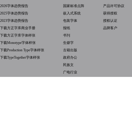
2026字体趋势报告
国家标准点阵
产品许可协议
2025字体趋势报告
嵌入式系统
获得授权
2023字体趋势报告
包装字体
授权认证
下载方正字库商业手册
报纸
品牌客户
下载方正字库字体样张
书刊
下载Monotype字体样张
生僻字
下载Production Type字体样张
古籍出版
下载TypeTogether字体样张
政府办公
民族文
广电行业