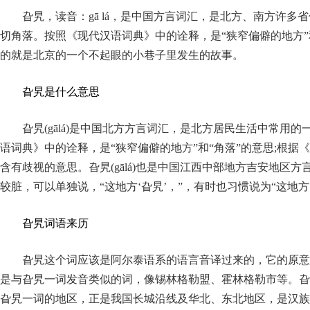
旮旯，读音：gā lá，是中国方言词汇，是北方、南方许多
切角落。按照《现代汉语词典》中的诠释，是“狭窄偏僻的地方”
的就是北京的一个不起眼的小巷子里发生的故事。
旮旯是什么意思
旮旯(gālá)是中国北方方言词汇，是北方居民生活中常用
语词典》中的诠释，是“狭窄偏僻的地方”和“角落”的意思;根据《
含有歧视的意思。旮旯(gālá)也是中国江西中部地方吉安地
较脏，可以单独说，“这地方‘旮旯’，”，有时也习惯说为“这地
旮旯词语来历
旮旯这个词应该是阿尔泰语系的语言音译过来的，它的原意是
是与旮旯一词发音类似的词，像锡林格勒盟、霍林格勒市等。旮
旮旯一词的地区，正是我国长城沿线及华北、东北地区，是汉族