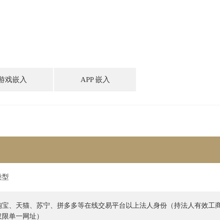
游戏嵌入
APP 嵌入
类型
淘宝、天猫、苏宁、拼多多等在线交易平台以上法人身份（持法人有效工
仅限单一网址）