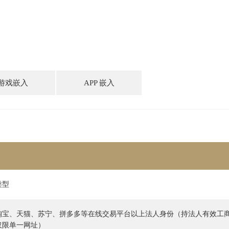
游戏嵌入
APP 嵌入
类型
淘宝、天猫、苏宁、拼多多等在线交易平台以上法人身份（持法人有效工
仅限单一网址）