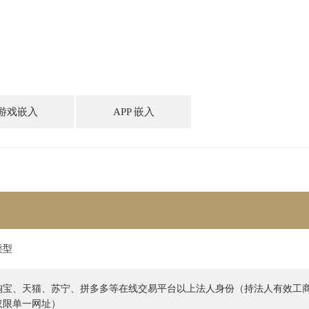
游戏嵌入
APP 嵌入
类型
淘宝、天猫、苏宁、拼多多等在线交易平台以上法人身份（持法人有效工
仅限单一网址）