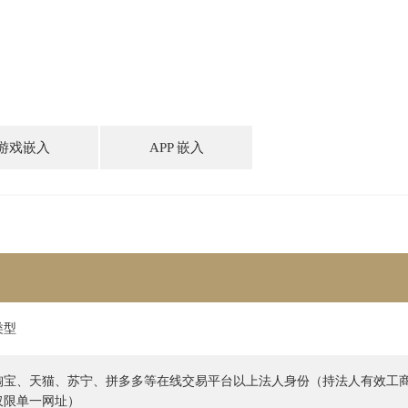
游戏嵌入
APP 嵌入
类型
淘宝、天猫、苏宁、拼多多等在线交易平台以上法人身份（持法人有效工
仅限单一网址）