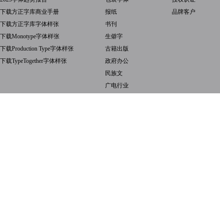
下载方正字库商业手册
报纸
品牌客户
下载方正字库字体样张
书刊
下载Monotype字体样张
生僻字
下载Production Type字体样张
古籍出版
下载TypeTogether字体样张
政府办公
民族文
广电行业