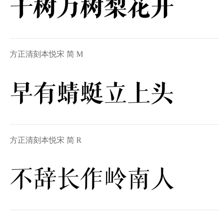
千树万树梨花开
方正清刻本悦宋 简 M
早有蜻蜓立上头
方正清刻本悦宋 简 R
不辞长作岭南人