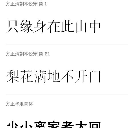
方正清刻本悦宋 简 L
只缘身在此山中
方正清刻本悦宋 简 EL
梨花满地不开门
方正华隶简体
少小离家老大回