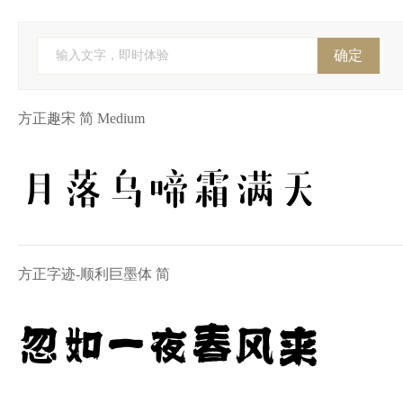
确定
输入文字，即时体验
方正趣宋 简 Medium
月落乌啼霜满天
方正字迹-顺利巨墨体 简
忽如一夜春风来