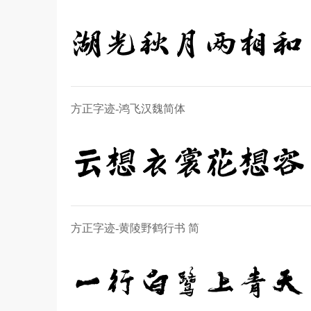
湖光秋月两相和
方正字迹-鸿飞汉魏简体
云想衣裳花想容
方正字迹-黄陵野鹤行书 简
一行白鹭上青天