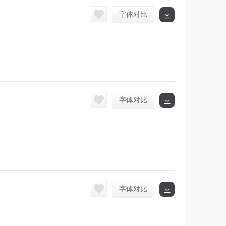
字体对比
字体对比
字体对比