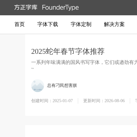
首页
字体下载
字体定制
解决方案
2025蛇年春节字体推荐
一系列年味满满的国风书写字体，它们或遒劲有
~
总有刁民想害朕
创建时间：2025-01-07
更新时间：2026-08-06