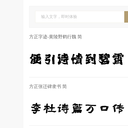
输入文字，即时体验
方正字迹-黄陵野鹤行魏 简
便引诗情到碧霄
方正张迁碑隶书 简
李杜诗篇万口传