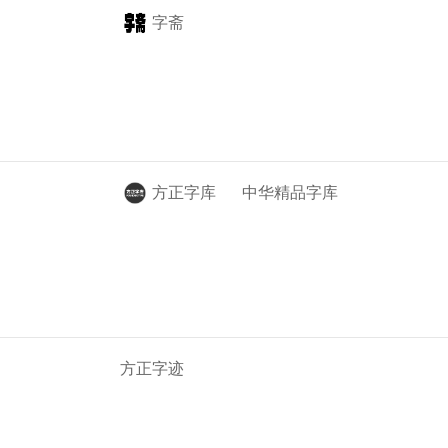
字斋
方正字库
中华精品字库
方正字迹