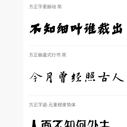
方正字斋丽动 简
不知细叶谁裁出
方正杨凝式行书 简
今月曾经照古人
方正字迹-元童楷隶简体
人面不知何处去