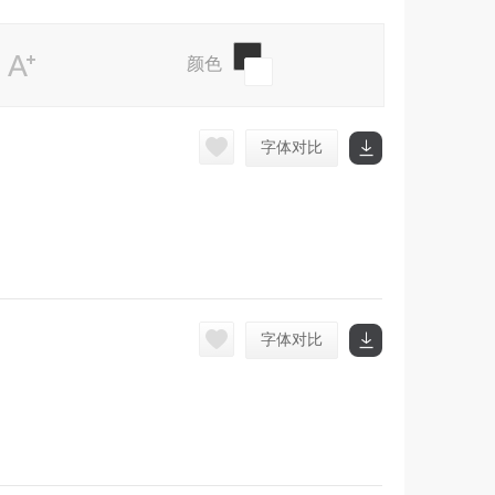
颜色
字体对比
字体对比