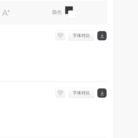
颜色
字体对比
字体对比