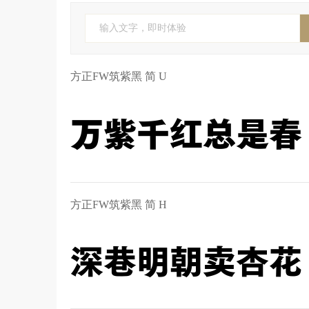
输入文字，即时体验
方正FW筑紫黑 简 U
万紫千红总是春
方正FW筑紫黑 简 H
深巷明朝卖杏花