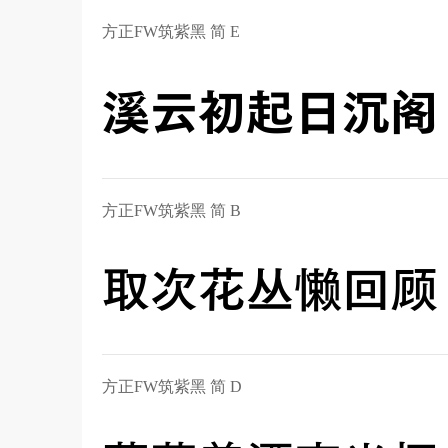
方正FW筑紫黑 简 E
溪云初起日沉阁
方正FW筑紫黑 简 B
取次花丛懒回顾
方正FW筑紫黑 简 D