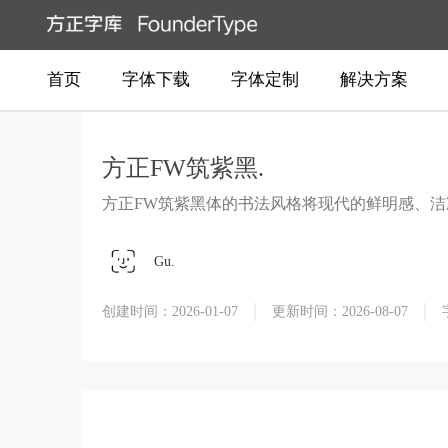
首页
字体下载
字体定制
解决方案
方正FW筑紫黑.
方正FW筑紫黑体的书法风格将现代的鲜明感、
Gu.
创建时间：2026-01-07
更新时间：2026-08-07