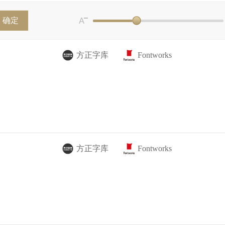
确定
方正字库
Fontworks
方正字库
Fontworks