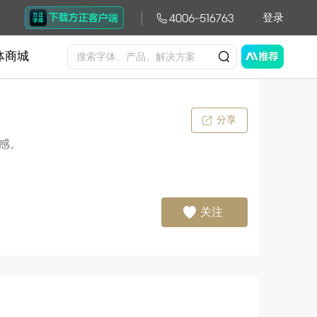
登录
体商城
分享
感。
关注