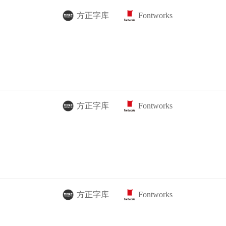
方正字库
Fontworks
方正字库
Fontworks
方正字库
Fontworks