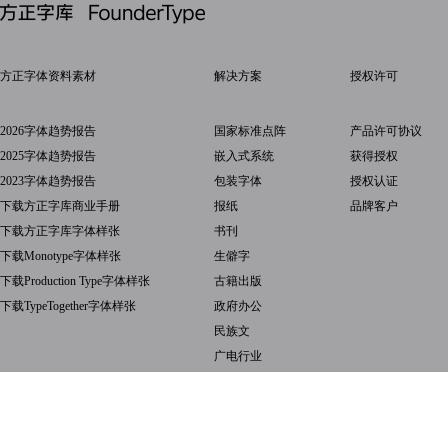
方正字体资料素材
解决方案
授权许可
2026字体趋势报告
国家标准点阵
产品许可协议
2025字体趋势报告
嵌入式系统
获得授权
2023字体趋势报告
包装字体
授权认证
下载方正字库商业手册
报纸
品牌客户
下载方正字库字体样张
书刊
下载Monotype字体样张
生僻字
下载Production Type字体样张
古籍出版
下载TypeTogether字体样张
政府办公
民族文
广电行业