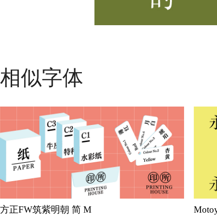
相似字体
方正FW筑紫明朝 简 M
Motoy