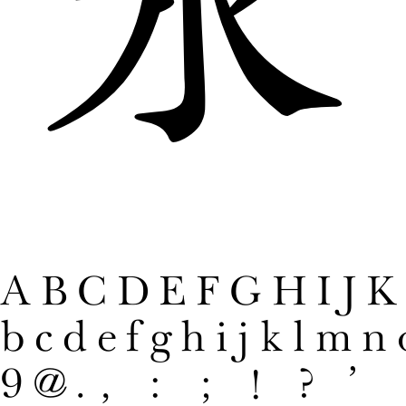
永
ABCDEFGHIJ
bcdefghijklmn
9@.，：；！？’