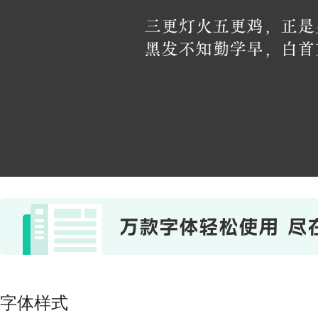
三更灯火五更鸡，正是
黑发不知勤学早，白首
字体样式