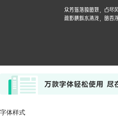
众芳摇落独暄妍，占尽
疏影横斜水清浅，暗香
字体样式