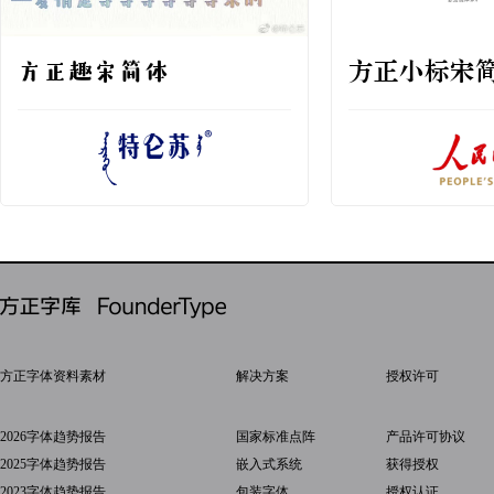
方正小标宋
方正趣宋简体
方正字体资料素材
解决方案
授权许可
2026字体趋势报告
国家标准点阵
产品许可协议
2025字体趋势报告
嵌入式系统
获得授权
2023字体趋势报告
包装字体
授权认证