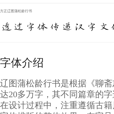
方正辽图蒲松龄行书
透过字体传递汉字文
字体介绍
辽图蒲松龄行书是根据《聊斋
达20多万字，其不同篇章的
在设计过程中，注重遵循古籍