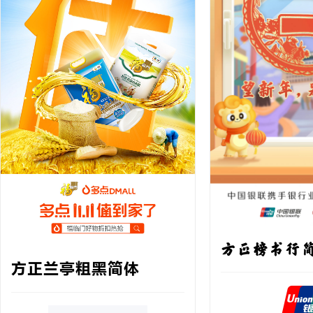
方正榜书行
方正兰亭粗黑简体