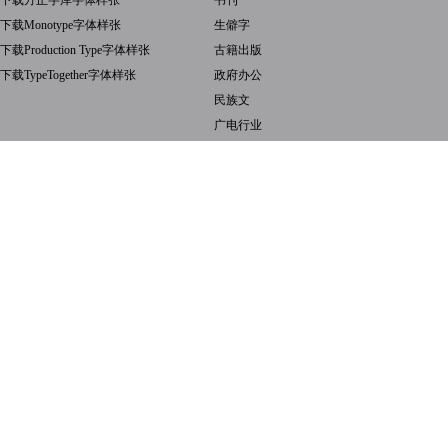
下载Monotype字体样张
生僻字
下载Production Type字体样张
古籍出版
下载TypeTogether字体样张
政府办公
民族文
广电行业