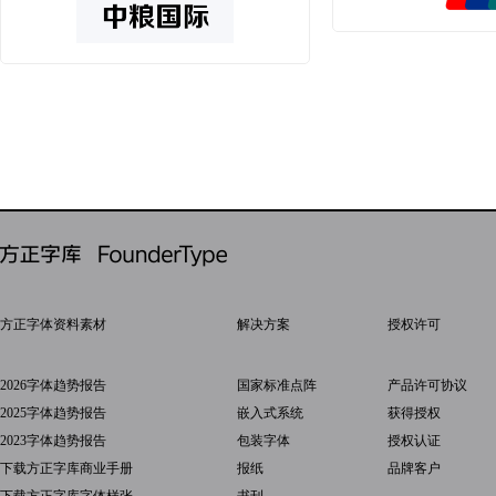
方正字体资料素材
解决方案
授权许可
2026字体趋势报告
国家标准点阵
产品许可协议
2025字体趋势报告
嵌入式系统
获得授权
2023字体趋势报告
包装字体
授权认证
下载方正字库商业手册
报纸
品牌客户
下载方正字库字体样张
书刊