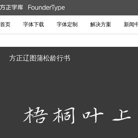
首页
字体下载
字体定制
解决方案
新闻
方正辽图蒲松龄行书
梧桐叶上