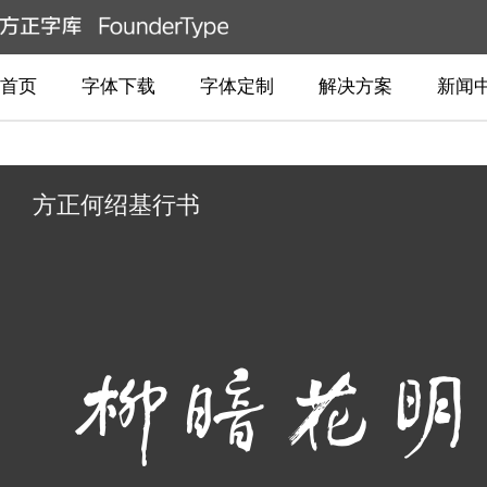
首页
字体下载
字体定制
解决方案
新闻
方正何绍基行书
柳暗花明