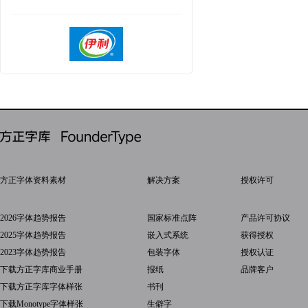
方正字体资料素材
解决方案
授权许可
2026字体趋势报告
国家标准点阵
产品许可协议
2025字体趋势报告
嵌入式系统
获得授权
2023字体趋势报告
包装字体
授权认证
下载方正字库商业手册
报纸
品牌客户
下载方正字库字体样张
书刊
下载Monotype字体样张
生僻字