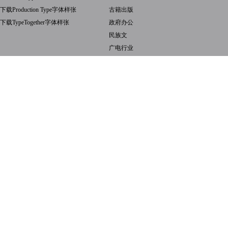
下载Production Type字体样张
古籍出版
下载TypeTogether字体样张
政府办公
民族文
广电行业