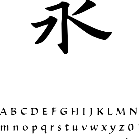
永
ABCDEFGHIJKLMN
mnopqrstuvwxyz0