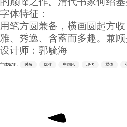
的巅峰之作。清代书家何绍基
字体特征：
用笔方圆兼备，横画圆起方收
雅、秀逸、含蓄而多趣。兼顾
设计师：郭毓海
字体标签：
时尚
优雅
中国风
现代
楷体