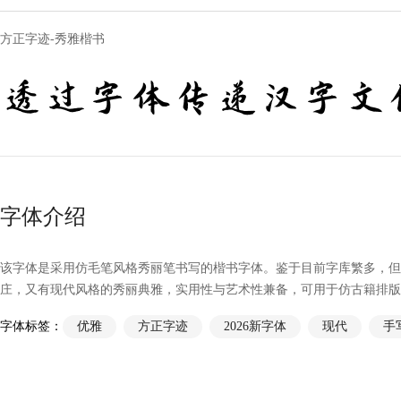
方正字迹-秀雅楷书
透过字体传递汉字文
字体介绍
该字体是采用仿毛笔风格秀丽笔书写的楷书字体。鉴于目前字库繁多，但
庄，又有现代风格的秀丽典雅，实用性与艺术性兼备，可用于仿古籍排版
字体标签：
优雅
方正字迹
2026新字体
现代
手