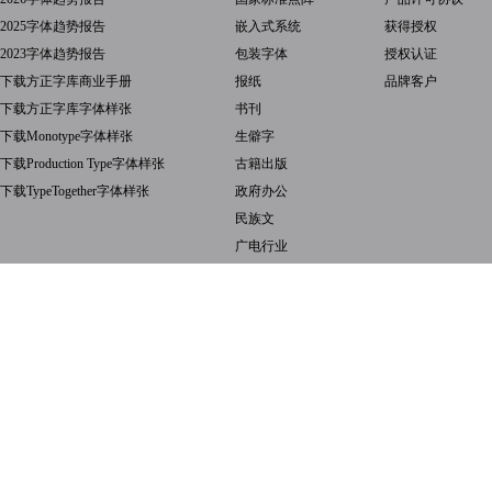
2025字体趋势报告
嵌入式系统
获得授权
2023字体趋势报告
包装字体
授权认证
下载方正字库商业手册
报纸
品牌客户
下载方正字库字体样张
书刊
下载Monotype字体样张
生僻字
下载Production Type字体样张
古籍出版
下载TypeTogether字体样张
政府办公
民族文
广电行业