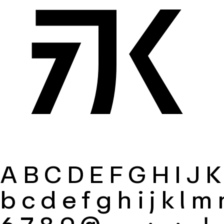
永
ABCDEFGHIJ
bcdefghijkl
6789@.，：；