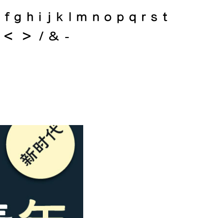
ghijklmnopqrst
”＜＞/&-