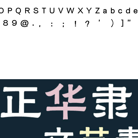
OPQRSTUVWXYZabcdef
6789@.，：；！？’）]