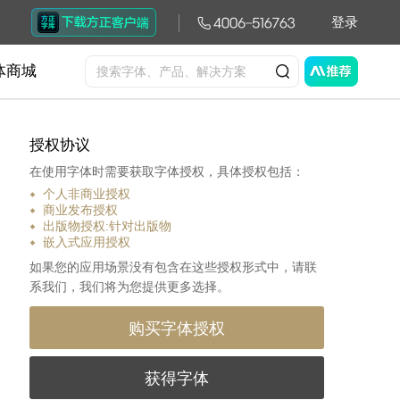
登录
体商城
授权协议
在使用字体时需要获取字体授权，具体授权包括：
个人非商业授权
商业发布授权
出版物授权:针对出版物
嵌入式应用授权
如果您的应用场景没有包含在这些授权形式中，请联
系我们，我们将为您提供更多选择。
购买字体授权
获得字体