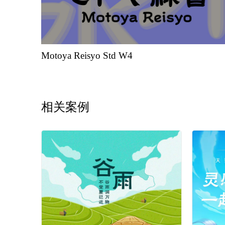
Motoya Reisyo Std W4
相关案例