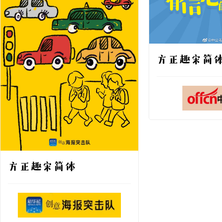
方正趣宋简
方正趣宋简体