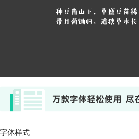
种豆南山下，草盛豆苗稀
带月荷锄归。道狭草木长
字体样式