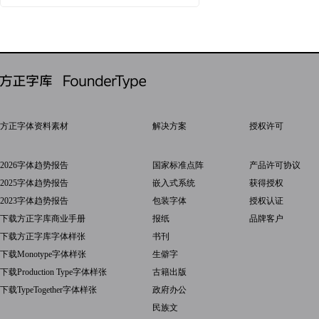
方正字体资料素材
解决方案
授权许可
2026字体趋势报告
国家标准点阵
产品许可协议
2025字体趋势报告
嵌入式系统
获得授权
2023字体趋势报告
包装字体
授权认证
下载方正字库商业手册
报纸
品牌客户
下载方正字库字体样张
书刊
下载Monotype字体样张
生僻字
下载Production Type字体样张
古籍出版
下载TypeTogether字体样张
政府办公
民族文