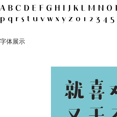
ABCDEFGHIJKLMNO
pqrstuvwxyz0123
字体展示