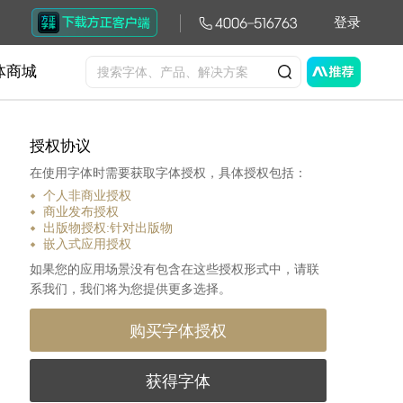
登录
体商城
授权协议
在使用字体时需要获取字体授权，具体授权包括：
个人非商业授权
商业发布授权
出版物授权:针对出版物
嵌入式应用授权
如果您的应用场景没有包含在这些授权形式中，请联
系我们，我们将为您提供更多选择。
购买字体授权
获得字体