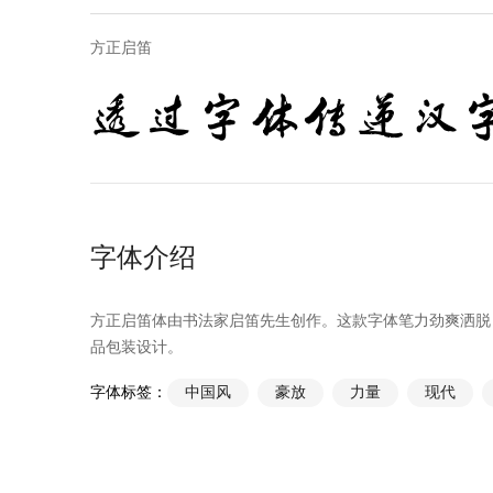
方正启笛
透过字体传递汉
字体介绍
方正启笛体由书法家启笛先生创作。这款字体笔力劲爽洒脱
品包装设计。
字体标签：
中国风
豪放
力量
现代