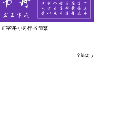
方正字迹-小舟行书 简繁
全部(2)