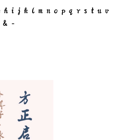
hijklmnopqrstuv
&-