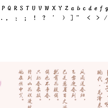
OPQRSTUVWXYZabcdefg
89@.，：；！？’）]”＜＞/