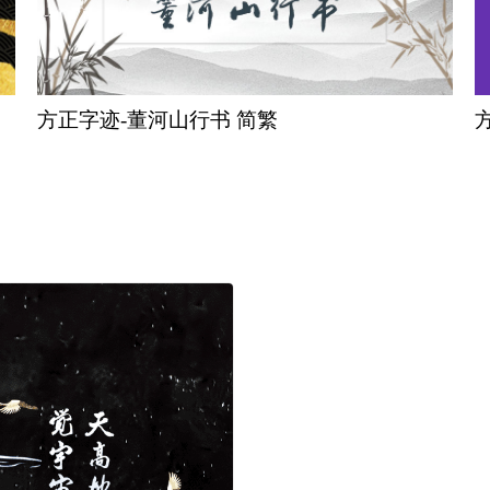
方正字迹-董河山行书 简繁