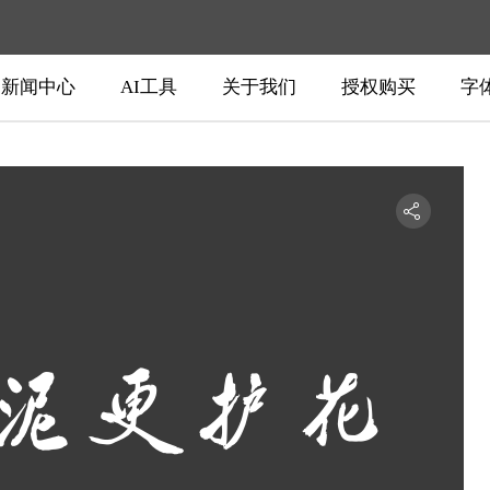
新闻中心
AI工具
关于我们
授权购买
字
泥更护花