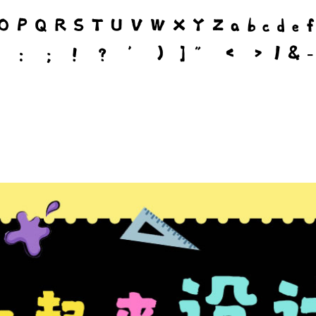
PQRSTUVWXYZabcdefg
9@.，：；！？’）]”＜＞/&