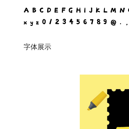
ABCDEFGHIJKLMNO
xyz012345678
字体展示