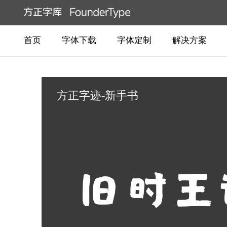
首页
字体下载
字体定制
解决方案
方正字迹-新手书
旧时王