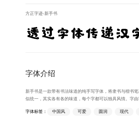
方正字迹-新手书
透过字体传递汉
字体介绍
新手书是一款带有书法味道的纯手写字体，将隶书与楷书笔
似统一，其实各有各的味道，每个字都可以独具风情。字由
字体标签：
中国风
可爱
圆润
现代