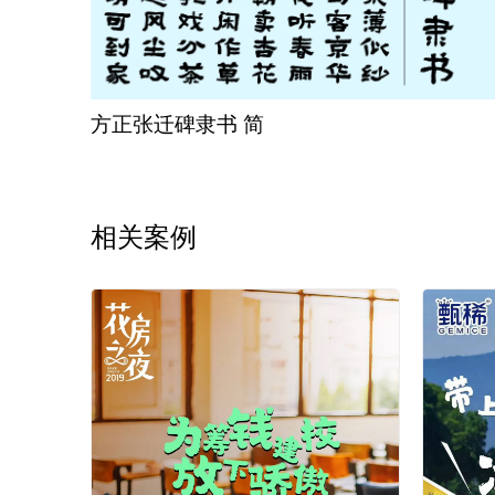
方正张迁碑隶书 简
相关案例