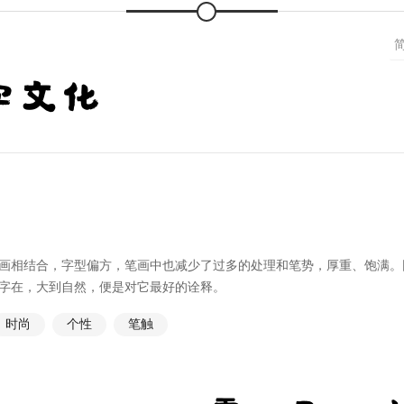
字文化
画相结合，字型偏方，笔画中也减少了过多的处理和笔势，厚重、饱满。
字在，大到自然，便是对它最好的诠释。
时尚
个性
笔触