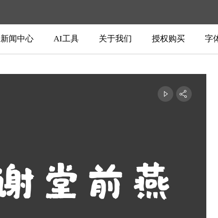
新闻中心
AI工具
关于我们
授权购买
字
谢堂前燕