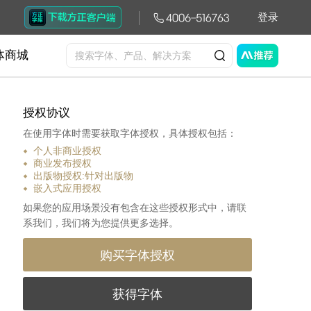
登录
体商城
授权协议
在使用字体时需要获取字体授权，具体授权包括：
个人非商业授权
商业发布授权
出版物授权:针对出版物
嵌入式应用授权
如果您的应用场景没有包含在这些授权形式中，请联
系我们，我们将为您提供更多选择。
购买字体授权
获得字体