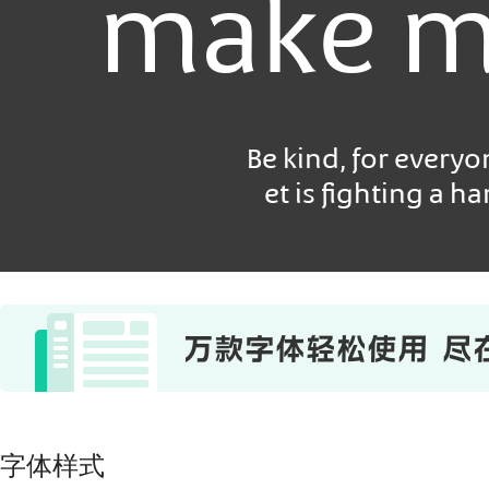
make m
Be kind, for every
et is fighting a ha
字体样式