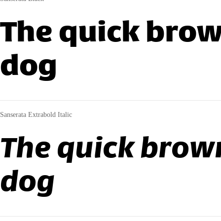
The quick brow
dog
Sanserata Extrabold Italic
The quick brown
dog