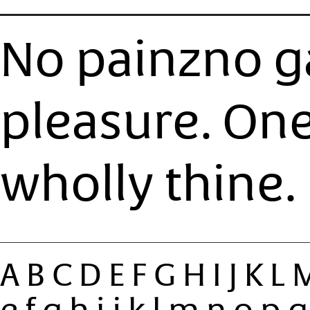
No painzno ga
pleasure. One
wholly thine.
ABCDEFGHIJK