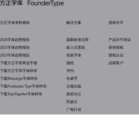
方正字体资料素材
解决方案
授权许可
2026字体趋势报告
国家标准点阵
产品许可协议
2025字体趋势报告
嵌入式系统
获得授权
2023字体趋势报告
包装字体
授权认证
下载方正字库商业手册
报纸
品牌客户
下载方正字库字体样张
书刊
下载Monotype字体样张
生僻字
下载Production Type字体样张
古籍出版
下载TypeTogether字体样张
政府办公
民族文
广电行业