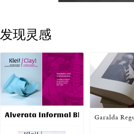
发现灵感
Alverata Informal Black
Garalda Reg