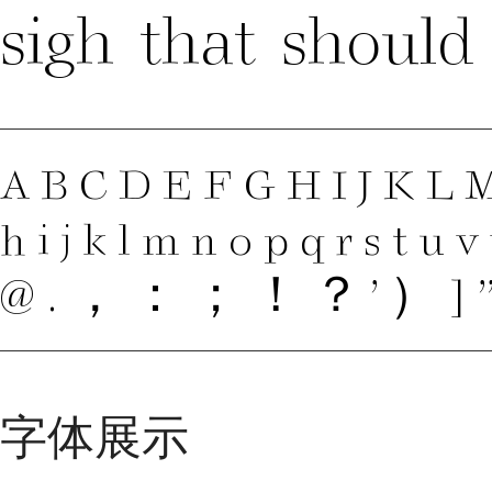
sigh that should
ABCDEFGHIJKL
hijklmnopqrstu
@.，：；！？’）]
字体展示