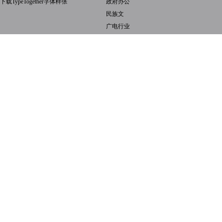
下载TypeTogether字体样张
政府办公
民族文
广电行业