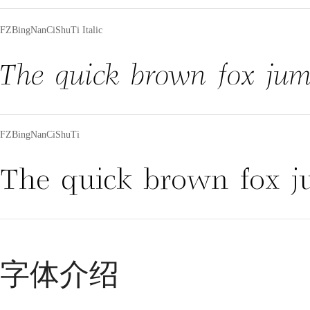
FZBingNanCiShuTi Italic
The quick brown fox jum
FZBingNanCiShuTi
The quick brown fox j
字体介绍