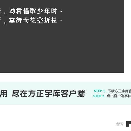
衣，劝君惜取少年时。
折，莫待无花空折枝。
背景