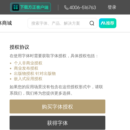
登录
体商城
授权协议
在使用字体时需要获取字体授权，具体授权包括：
个人非商业授权
商业发布授权
出版物授权:针对出版物
嵌入式应用授权
如果您的应用场景没有包含在这些授权形式中，请联
系我们，我们将为您提供更多选择。
购买字体授权
获得字体