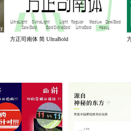
方正司南体 简 UltraBold