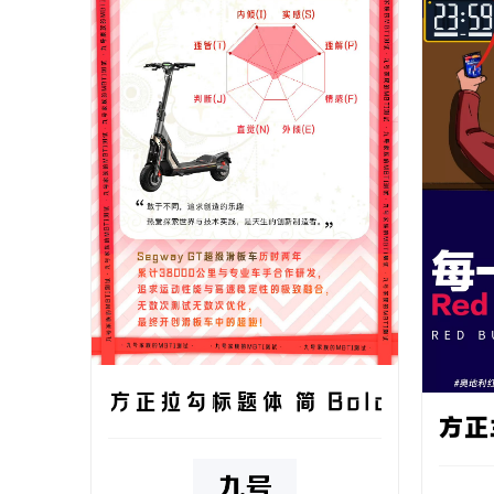
方正拉勾标题体 简 Bold
方正