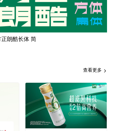
方正朗酷长体 简
查看更多