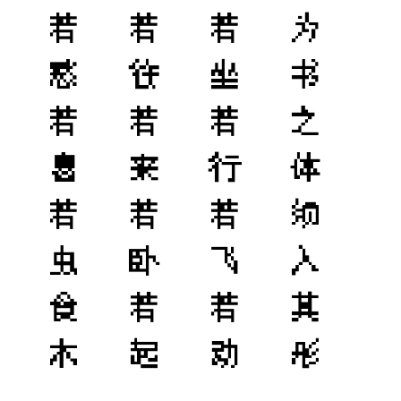
叶
若
若
若
为
若
愁
往
坐
书
利
若
若
若
之
剑
喜
来
行
体
长
若
若
若
须
戈
虫
卧
飞
入
若
食
若
若
其
强
木
起
动
形